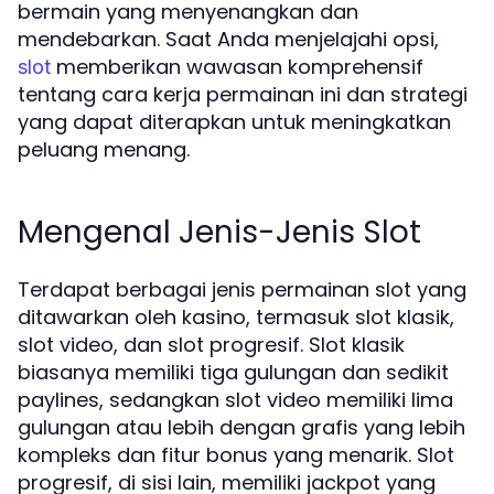
bermain yang menyenangkan dan
mendebarkan. Saat Anda menjelajahi opsi,
memberikan wawasan komprehensif
slot
tentang cara kerja permainan ini dan strategi
yang dapat diterapkan untuk meningkatkan
peluang menang.
Mengenal Jenis-Jenis Slot
Terdapat berbagai jenis permainan slot yang
ditawarkan oleh kasino, termasuk slot klasik,
slot video, dan slot progresif. Slot klasik
biasanya memiliki tiga gulungan dan sedikit
paylines, sedangkan slot video memiliki lima
gulungan atau lebih dengan grafis yang lebih
kompleks dan fitur bonus yang menarik. Slot
progresif, di sisi lain, memiliki jackpot yang