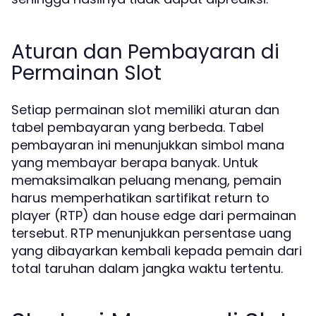
Aturan dan Pembayaran di
Permainan Slot
Setiap permainan slot memiliki aturan dan
tabel pembayaran yang berbeda. Tabel
pembayaran ini menunjukkan simbol mana
yang membayar berapa banyak. Untuk
memaksimalkan peluang menang, pemain
harus memperhatikan sartifikat return to
player (RTP) dan house edge dari permainan
tersebut. RTP menunjukkan persentase uang
yang dibayarkan kembali kepada pemain dari
total taruhan dalam jangka waktu tertentu.