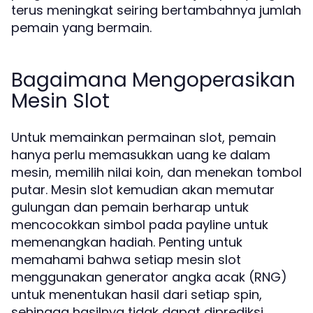
terus meningkat seiring bertambahnya jumlah
pemain yang bermain.
Bagaimana Mengoperasikan
Mesin Slot
Untuk memainkan permainan slot, pemain
hanya perlu memasukkan uang ke dalam
mesin, memilih nilai koin, dan menekan tombol
putar. Mesin slot kemudian akan memutar
gulungan dan pemain berharap untuk
mencocokkan simbol pada payline untuk
memenangkan hadiah. Penting untuk
memahami bahwa setiap mesin slot
menggunakan generator angka acak (RNG)
untuk menentukan hasil dari setiap spin,
sehingga hasilnya tidak dapat diprediksi.