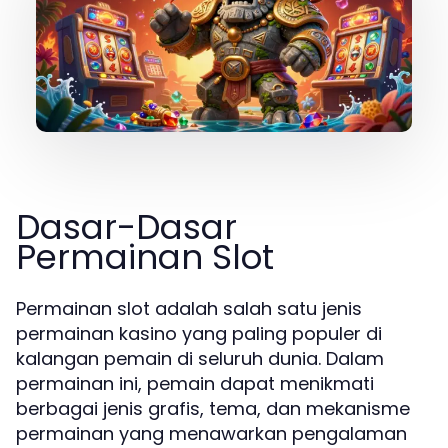
Dasar-Dasar
Permainan Slot
Permainan slot adalah salah satu jenis
permainan kasino yang paling populer di
kalangan pemain di seluruh dunia. Dalam
permainan ini, pemain dapat menikmati
berbagai jenis grafis, tema, dan mekanisme
permainan yang menawarkan pengalaman