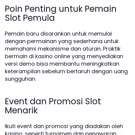
Poin Penting untuk Pemain
Slot Pemula
Pemain baru disarankan untuk memulai
dengan permainan yang sederhana untuk
memahami mekanisme dan aturan. Praktik
bermain di kasino online yang menyediakan
versi demo bisa membantu meningkatkan
keterampilan sebelum bertaruh dengan uang
sungguhan.
Event dan Promosi Slot
Menarik
Ikuti event dan promosi yang diadakan oleh
kasino, seperti turnamen dan penawaran